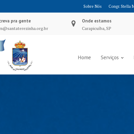
Sobre Nós
Congr. Stella 
creva pra gente
Onde estamos
m@santaterezinha.org.br
Carapicuíba, SP
Home
Serviços