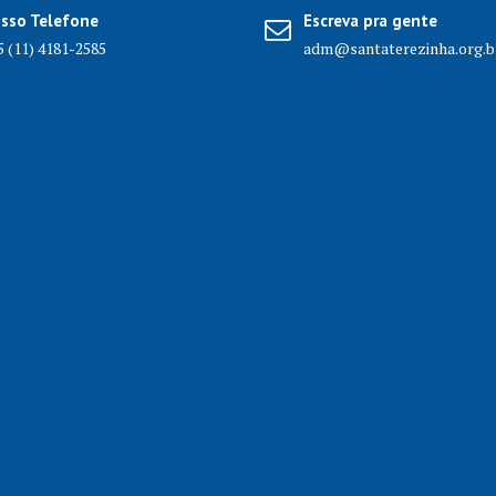
sso Telefone
Escreva pra gente
5 (11) 4181-2585
adm@santaterezinha.org.b