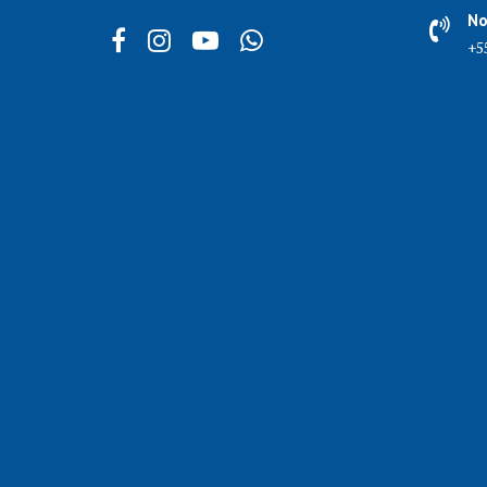
No
+5