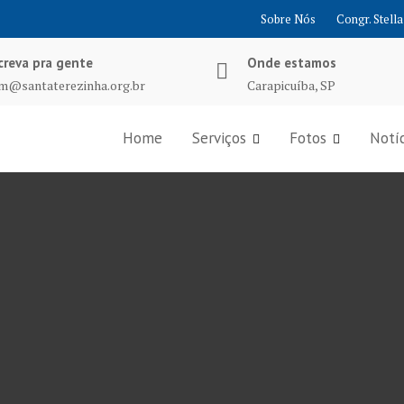
Sobre Nós
Congr. Stella
creva pra gente
Onde estamos
m@santaterezinha.org.br
Carapicuíba, SP
Home
Serviços
Fotos
Notíc